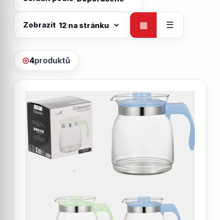
Zobrazit
▦
☰
4
produktů