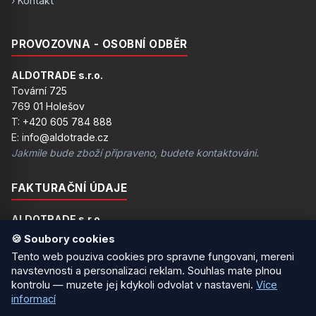
› Kontakt
PROVOZOVNA - OSOBNÍ ODBĚR
ALDOTRADE s.r.o.
Tovární 725
769 01 Holešov
T: +420 605 784 888
E: info@aldotrade.cz
Jakmile bude zboží připraveno, budete kontaktováni.
FAKTURAČNÍ ÚDAJE
ALDOTRADE s.r.o.
Čechy 47
🍪 Soubory cookies
751 15 Domaželice u Přerova
Tento web pouziva cookies pro spravne fungovani, mereni
IČ: 24184853
navstevnosti a personalizaci reklam. Souhlas mate plnou
DIČ: CZ24184853
kontrolu — muzete jej kdykoli odvolat v nastaveni.
Více
Na této adrese není možný osobní odběr!
informací