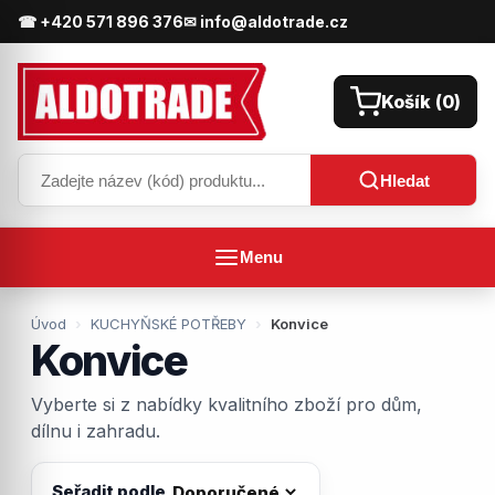
☎ +420 571 896 376
✉ info@aldotrade.cz
Košík (
0
)
Hledat
Menu
Úvod
KUCHYŇSKÉ POTŘEBY
Konvice
Konvice
Vyberte si z nabídky kvalitního zboží pro dům,
dílnu i zahradu.
Seřadit podle